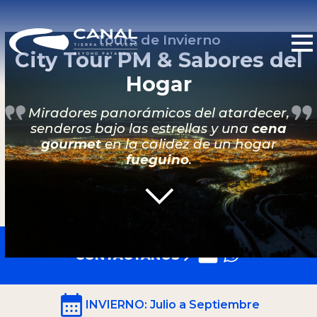
Tours de Invierno
City Tour PM & Sabores del
Hogar
Miradores panorámicos del atardecer,
senderos bajo las estrellas y una
cena
gourmet
en la calidez de un hogar
fueguino
.
CONTACTANOS
INVIERNO
: Julio a Septiembre