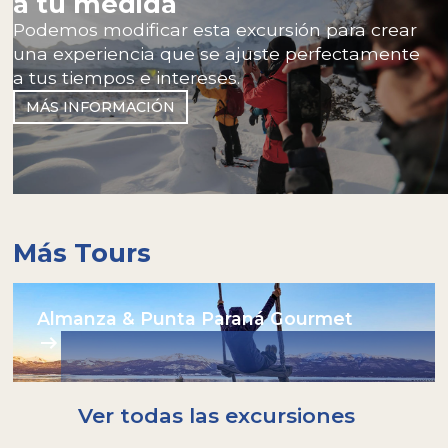
a tu medida
ofrezca protección robusta, ideal para transitar
Podemos modificar esta excursión para crear
por terrenos húmedos, embarrados o nevados.
una experiencia que se ajuste perfectamente
Campera
: Indispensable. Una campera
impermeable o resistente al agua protegerá
a tus tiempos e intereses.
eficazmente de la lluvia y el viento.
MÁS INFORMACIÓN
Indumentaria recomendada:
Interiores térmicos (camiseta - calzas para los
que sienten particularmente el frío)
Pantalón largo cómodo para trekking
Botas de trekking impermeables para
caminar en terreno montañoso.
Más Tours
Campera/Buzo de polar o micropolar
Campera de lluvia / cortaviento. Ideal: Gore-
tex o softshell.
Gorro y buff abrigados. Guantes.
Almanza & Punta Paraná Gourmet
Lentes de sol y protector solar.
Traer tu propia botella nos ayuda a no
utilizar plásticos descartables: nosotros
tendremos agua para rellenarla!
Ver todas las excursiones