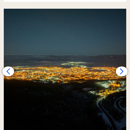
A partir de las 17:00, las luces de la ciudad más
austral del mundo comienzan a encenderse,
creando un escenario único. Iniciamos esta
travesía reviviendo la historia de
Ushuaia
mientras recorremos sus barrios
fundacionales y nos maravillamos con las
vistas del
Canal Beagle
desde los puntos más
altos.
Daremos paso luego a un momento de
profunda
conexión con la naturaleza
: una
caminata por el bosque nevado, guiados
únicamente por nuestras linternas frontales.
En el
Fin del Mundo
, la urbanidad se
entrelaza con la espesura de los árboles, y
estamos convencidos de que transitar estos
senderos en el silencio de la noche es una de
las experiencias más conmovedoras que la isla
puede ofrecer.
El recorrido culmina en la calidez de una