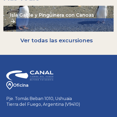
eficazmente de la lluvia y el viento.
Indumentaria recomendada:
Isla Gable y Pingüinera con Canoas
Interiores térmicos (camiseta - calzas para los
que sienten particularmente el frío)
Botas de trekking impermeables para
caminar en terreno montañoso.
Campera/Buzo de polar o micropolar
Ver todas las excursiones
Campera de lluvia / cortaviento. Ideal: Gore-
tex o softshell.
Gorro y buff abrigados. Guantes.
Traer tu propia botella nos ayuda a no
utilizar plásticos descartables: nosotros
tendremos agua para rellenarla!
Oficina
Pje. Tomás Beban 1010, Ushuaia
Tierra del Fuego, Argentina (V9410)