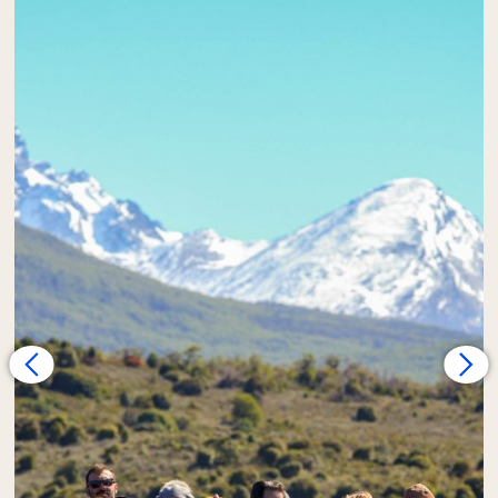
las aguas del Canal Beagle en canoas
inflables, recorriendo costas prístinas y
emulando las travesías que el pueblo
Yámana
, habitantes originarios de esta región,
realizaron durante miles de años.
Desembarcamos en la vasta
Isla Gable
,
donde disfrutaremos de un almuerzo
caliente en nuestro acogedor y exclusivo
refugio, con una vista panorámica.
Luego del almuerzo,
exploraremos a pie
esta isla deshabitada
, experimentando la
sensación de estar solos en el mundo. La Isla
Gable representa el Fin del Mundo que los
viajeros amantes de la naturaleza anhelan
encontrar en Ushuaia: un lugar alejado de los
grandes grupos turísticos, donde la
naturaleza se manifiesta en su estado más
puro y prístino.