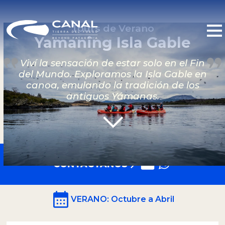
Tours de Verano
Yamaning Isla Gable
Viví la sensación de estar solo en el Fin
del Mundo. Exploramos la Isla Gable en
canoa, emulando la tradición de los
antiguos Yámanas.
CONTACTANOS
VERANO
: Octubre a Abril